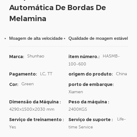
Automática De Bordas De
Melamina
Moagem de alta velocidade
Qualidade de moagem estável
Shunhao
HA5MB-
Marca:
item número.:
100-600
LC, TT
China
Pagamento:
origem do produto:
Green
Cor:
porto de embarque:
Xiamen
Dimensão da Máquina :
Peso da máquina :
4290×1500×2030 mm
2400KGS
Life-
Serviço de treinamento :
Serviço de suporte :
Yes
time Service