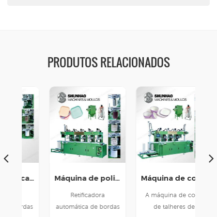
PRODUTOS RELACIONADOS
Máquina retificadora automática de bordas para talheres de melamina
Máquina de polimento de louças de melamina totalmente automática
Máquina de corte de talheres de melamina de alta eficiência
Retificadora
A máquina de corte
Má
rdas
automática de bordas
de talheres de
lo