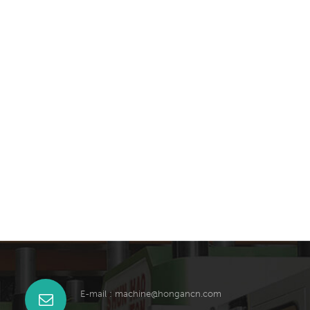
E-mail :
machine@hongancn.com