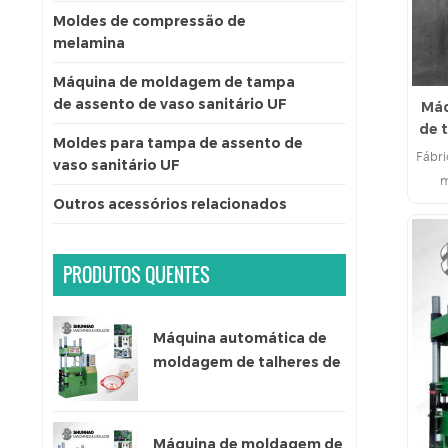
Moldes de compressão de
melamina
Máquina de moldagem de tampa
de assento de vaso sanitário UF
Máq
de 
Moldes para tampa de assento de
Fábr
vaso sanitário UF
m
Outros acessórios relacionados
PRODUTOS QUENTES
Máquina automática de
moldagem de talheres de
melamina de cor única
Máquina de moldagem de