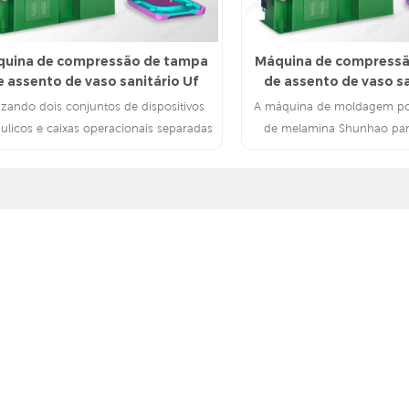
uina de compressão de tampa
Máquina de compress
e assento de vaso sanitário Uf
de assento de vaso sa
lizando dois conjuntos de dispositivos
A máquina de moldagem p
áulicos e caixas operacionais separadas
de melamina Shunhao par
para conveniência de operação e
tampas de vaso sanitário UF
manutenção.
toneladas ou 600 ton
CONSULTE MAIS INFORMAÇÃO
CONSULTE MAIS INFO