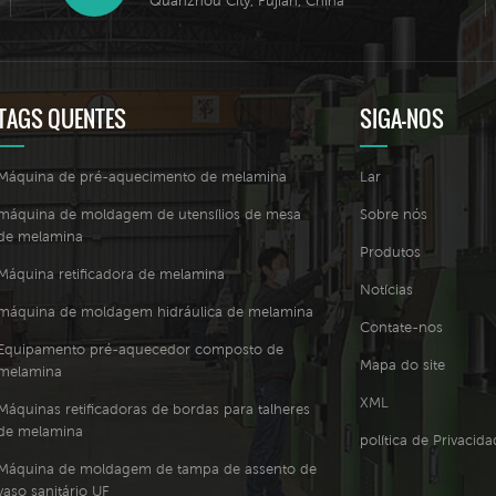
Quanzhou City, Fujian, China
TAGS QUENTES
SIGA-NOS
Máquina de pré-aquecimento de melamina
Lar
máquina de moldagem de utensílios de mesa
Sobre nós
de melamina
Produtos
Máquina retificadora de melamina
Notícias
máquina de moldagem hidráulica de melamina
Contate-nos
Equipamento pré-aquecedor composto de
Mapa do site
melamina
XML
Máquinas retificadoras de bordas para talheres
de melamina
política de Privacid
Máquina de moldagem de tampa de assento de
vaso sanitário UF