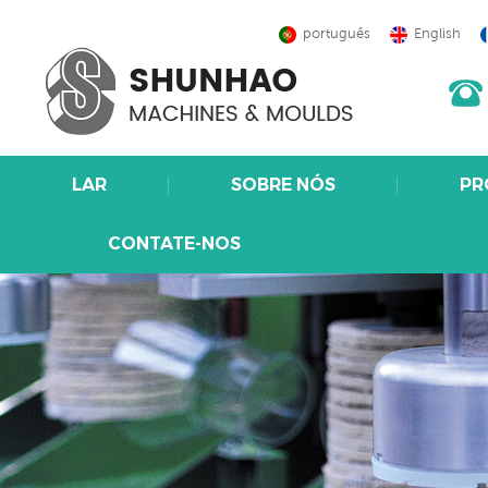
português
English
LAR
SOBRE NÓS
PR
CONTATE-NOS