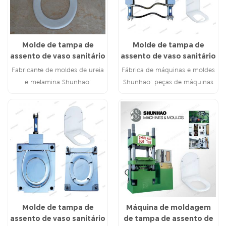
Molde de tampa de
Molde de tampa de
assento de vaso sanitário
assento de vaso sanitário
com ureia de aço de alta
de uréia de alta precisão
Fabricante de moldes de ureia
Fábrica de máquinas e moldes
qualidade
e melamina Shunhao:
Shunhao: peças de máquinas
máquinas CNC avançadas e
de marcas famosas e
tecnologia de Taiwan desde
tecnologia de Taiwan
2002
Molde de tampa de
Máquina de moldagem
assento de vaso sanitário
de tampa de assento de