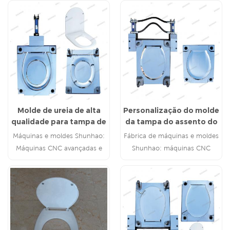
Molde de ureia de alta
Personalização do molde
qualidade para tampa de
da tampa do assento do
assento sanitário
vaso sanitário Shunhao
Máquinas e moldes Shunhao:
Fábrica de máquinas e moldes
Ureia
Máquinas CNC avançadas e
Shunhao: máquinas CNC
tecnologia taiwanesa desde
avançadas e tecnologia de
2002.
Taiwan desde 2002