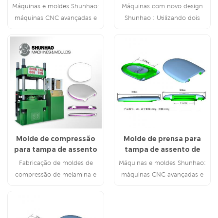
com ureia de aço
vaso sanitário com uréia
Máquinas e moldes Shunhao:
Máquinas com novo design
inoxidável
máquinas CNC avançadas e
Shunhao : Utilizando dois
tecnologia de Taiwan desde
conjuntos de dispositivos
2002
hidráulicos e caixas de
operação separadas para
conveniência de operação e
manutenção.
Molde de compressão
Molde de prensa para
para tampa de assento
tampa de assento de
de vaso sanitário com
vaso sanitário com uréia
Fabricação de moldes de
Máquinas e moldes Shunhao:
uréia
precisa
compressão de melamina e
máquinas CNC avançadas e
ureia desde 2002 Serviço
tecnologia de Taiwan desde
completo para itens de ureia:
2002
máquinas e moldes disponíveis